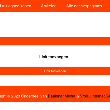
Linktegoed kopen
Artikelen
Alle dochterpagina's
Link toevoegen
Link toevoegen
ight © 2023 Onderdeel van
BaakmanMedia
&
Vrolijk Internet S