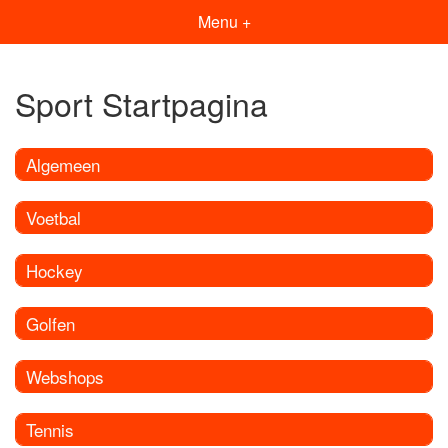
Menu +
Sport Startpagina
Algemeen
Voetbal
Hockey
Golfen
Webshops
Tennis